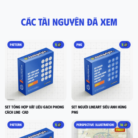
Các tài nguyên đã xem
PATTERN
5
PNG
5
set tổng hợp vật liệu gạch phong
Set người lineart siêu anh hùng
cách LINE-CAD
PNG
PATTERN
5
PERSPECTIVE (ILLUSTRATION)
16