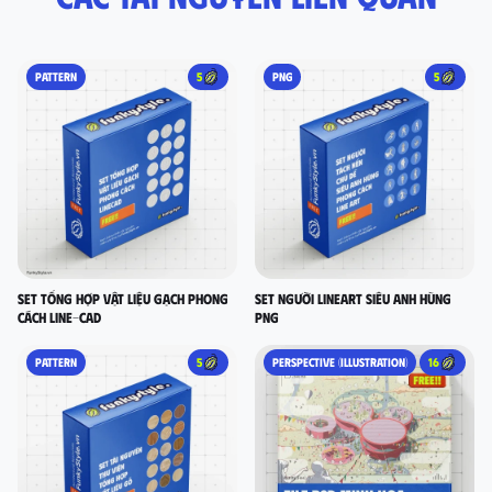
PATTERN
5
PNG
5
set tổng hợp vật liệu gạch phong
Set người lineart siêu anh hùng
cách LINE-CAD
PNG
PATTERN
5
PERSPECTIVE (ILLUSTRATION)
16