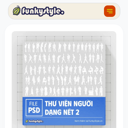
Về funky
Khóa học
Tài nguyên
Sản phẩm
Giải thưởng
Đồ án
Feedback
F.BLOG