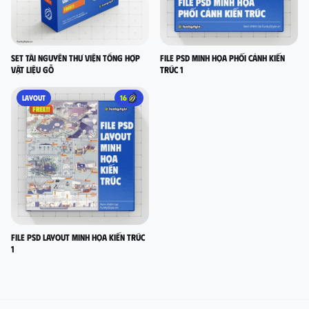
Set Tài nguyên thư viện tổng hợp
FILE PSD MINH HỌA PHỐI CẢNH KIẾN
vật liệu gỗ
TRÚC 1
LAYOUT
16
FILE PSD LAYOUT MINH HỌA KIẾN TRÚC
1