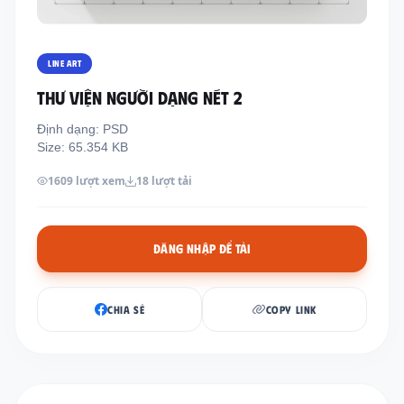
Thông tin liên hệ
Địa chỉ:
209/8D QL13, Phường Bình Thạnh,
LINE ART
Thành Phố Hồ Chí Minh, Việt Nam
THƯ VIỆN NGƯỜI DẠNG NÉT 2
Email:
funkystylemanage@gmail.com
Định dạng: PSD
Điện thoại:
093 803 9170
Size: 65.354 KB
1609 lượt xem
18 lượt tải
Đăng nhập
Đăng ký
ĐĂNG NHẬP ĐỂ TẢI
CHIA SẺ
COPY LINK