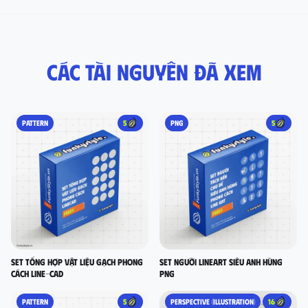
Các tài nguyên đã xem
PATTERN
5
PNG
5
set tổng hợp vật liệu gạch phong
Set người lineart siêu anh hùng
cách LINE-CAD
PNG
PATTERN
5
PERSPECTIVE (ILLUSTRATION)
16