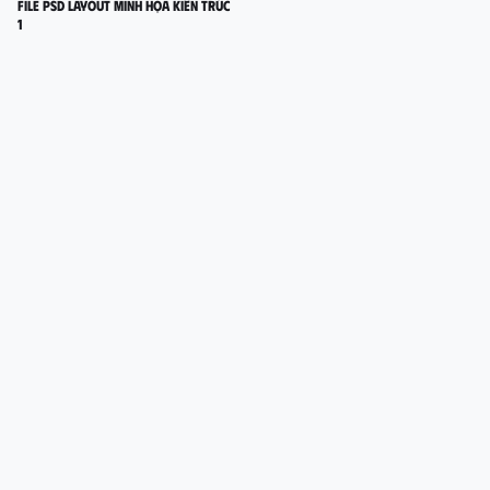
FILE PSD LAYOUT MINH HỌA KIẾN TRÚC
1