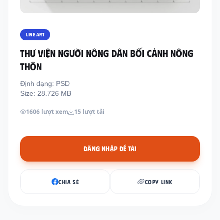
Thông tin liên hệ
Địa chỉ:
209/8D QL13, Phường Bình Thạnh,
LINE ART
Thành Phố Hồ Chí Minh, Việt Nam
THƯ VIỆN NGƯỜI NÔNG DÂN BỐI CẢNH NÔNG
Email:
funkystylemanage@gmail.com
THÔN
Điện thoại:
093 803 9170
Định dạng: PSD
Size: 28.726 MB
Đăng nhập
1606 lượt xem
15 lượt tải
Đăng ký
ĐĂNG NHẬP ĐỂ TẢI
CHIA SẺ
COPY LINK