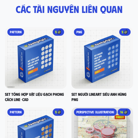
Các tài nguyên liên quan
PATTERN
5
PNG
5
set tổng hợp vật liệu gạch phong
Set người lineart siêu anh hùng
cách LINE-CAD
PNG
PATTERN
5
PERSPECTIVE (ILLUSTRATION)
16