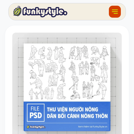
Về funky
Khóa học
Tài nguyên
Sản phẩm
Giải thưởng
Đồ án
Feedback
F.BLOG