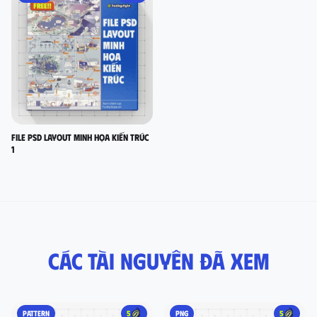
FILE PSD LAYOUT MINH HỌA KIẾN TRÚC
1
Các tài nguyên đã xem
PATTERN
5
PNG
5