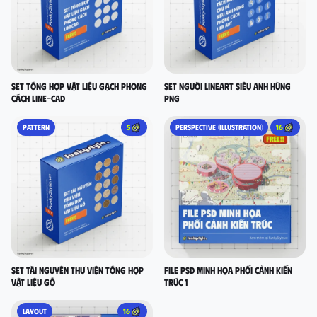
set tổng hợp vật liệu gạch phong
Set người lineart siêu anh hùng
cách LINE-CAD
PNG
PATTERN
5
PERSPECTIVE (ILLUSTRATION)
16
Set Tài nguyên thư viện tổng hợp
FILE PSD MINH HỌA PHỐI CẢNH KIẾN
vật liệu gỗ
TRÚC 1
LAYOUT
16