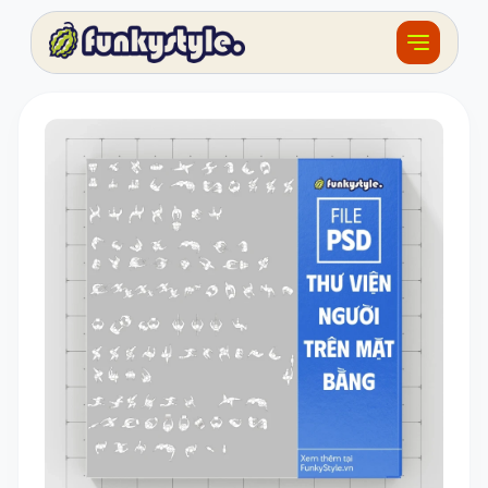
Về funky
Khóa học
Tài nguyên
Sản phẩm
Giải thưởng
Đồ án
Feedback
F.BLOG