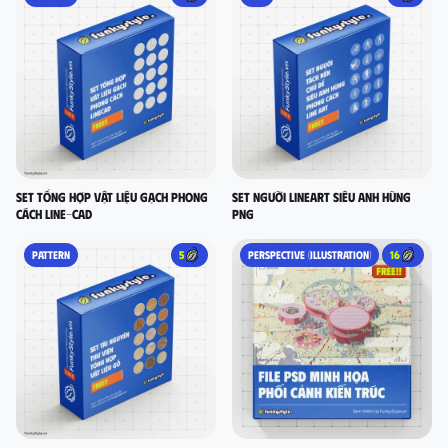
set tổng hợp vật liệu gạch phong
Set người lineart siêu anh hùng
cách LINE-CAD
PNG
PATTERN
5
PERSPECTIVE (ILLUSTRATION)
16