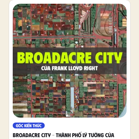
tạp mà còn hỗ trợ tối ưu hóa hiệu suất công trình, giảm
lãng phí vật liệu và nâng cao tính bền vững.
GÓC KIẾN THỨC
Broadacre City – Thành phố lý tưởng của