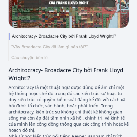
Thông tin liên hệ
Địa chỉ:
209/8D QL13, Phường Bình Thạnh,
Thành Phố Hồ Chí Minh, Việt Nam
Architocracy- Broadacre City bởi Frank Lloyd Wright!?
Email:
funkystylemanage@gmail.com
"Vậy Broadacre City đã làm gì nên tội?"
Điện thoại:
093 803 9170
Câu chuyện bên lề
Đăng nhập
Architocracy- Broadacre City bởi Frank Lloyd
Đăng ký
Wright!?
Architocracy là một thuật ngữ được dùng để ám chỉ một
hệ thống hoặc chế độ trong đó các kiến trúc sư hoặc tư
duy kiến trúc có quyền kiểm soát đáng kể đối với cách xã
hội được tổ chức, vận hành, hoặc phát triển. Trong
architocracy, kiến trúc sư không chỉ thiết kế không gian
sống mà còn áp đặt tầm nhìn xã hội, chính trị, và kinh tế
của mình lên cộng đồng thông qua các công trình hoặc kế
hoạch đô thị.
Nhà sử học kiến trúc nổi tiếng Reyner Banham chỉ trích