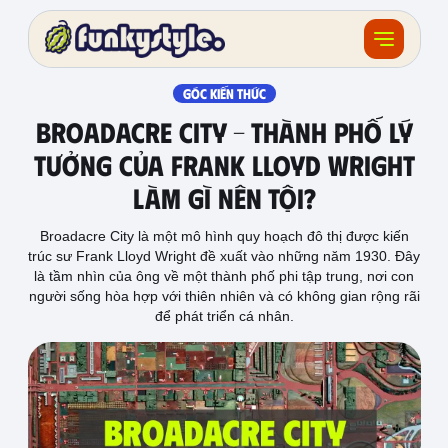
Về funky
GÓC KIẾN THỨC
Broadacre City – Thành phố lý
Khóa học
tưởng của Frank Lloyd Wright
làm gì nên tội?
Tài nguyên
Broadacre City là một mô hình quy hoạch đô thị được kiến
Sản phẩm
trúc sư Frank Lloyd Wright đề xuất vào những năm 1930. Đây
là tầm nhìn của ông về một thành phố phi tập trung, nơi con
Giải thưởng
người sống hòa hợp với thiên nhiên và có không gian rộng rãi
để phát triển cá nhân.
Đồ án
Feedback
F.BLOG