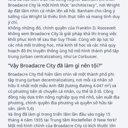
Broadacre City là một hình thức "architocracy", nơi Wright
áp đặt tầm nhìn cá nhân lên xã hội. Banham cho rằng ý
tưởng của Wright là thiếu tính thực tiễn và mang tính duy
ý chí.
Không những đó, chính quyền của Franklin D. Roosevelt
không xem Broadacre City là giải pháp khả thi trong việc
khôi phục kinh tế sau Đại Suy Thoái. Cùng với áp lực từ
các nhà môi trường học, nhà kinh tế học và các nhà quy
hoạch đô thị truyền thống ủng hộ mô hình thành phố tập
trung (urban centralization), như Le Corbusier.
"Vậy Broadacre City đã làm gì nên tội?"
Broadacre City thể hiện tầm nhìn về một thành phố phi
tập trung (urban decentralization), nơi mỗi cá nhân sở
hữu ít nhất một mẫu Anh đất (tương đương 4.047 m²) và
có phương tiện di chuyển cá nhân, cụ thể là ô tô. Cộng
đồng này dựa trên nông nghiệp quy mô nhỏ, sản xuất địa
phương, chính quyền địa phương và quyền sở hữu tài
sản. (ảnh 5,6)
Và ông đã làm gì trong triển lãm lần đầu vào ngày 15
tháng 4 năm 1935 tại Trung tâm Rockefeller ở New York?
Một mô hình chính của Broadacre City có kích thước lớn