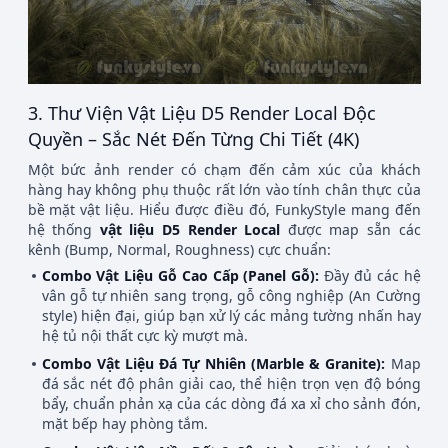
3. Thư Viện Vật Liệu D5 Render Local Độc
Quyền – Sắc Nét Đến Từng Chi Tiết (4K)
Một bức ảnh render có chạm đến cảm xúc của khách
hàng hay không phụ thuộc rất lớn vào tính chân thực của
bề mặt vật liệu
. Hiểu được điều đó, FunkyStyle mang đến
hệ thống
vật liệu D5 Render Local
được map sẵn các
kênh (Bump, Normal, Roughness) cực chuẩn
:
Combo Vật Liệu Gỗ Cao Cấp (Panel Gỗ):
Đầy đủ các hệ
vân gỗ tự nhiên sang trọng, gỗ công nghiệp (An Cường
style) hiện đại, giúp bạn xử lý các mảng tường nhấn hay
hệ tủ nội thất cực kỳ mượt mà
.
Combo Vật Liệu Đá Tự Nhiên (Marble & Granite):
Map
đá sắc nét độ phân giải cao, thể hiện trọn vẹn độ bóng
bẩy, chuẩn phản xạ của các dòng đá xa xỉ cho sảnh đón,
mặt bếp hay phòng tắm
.