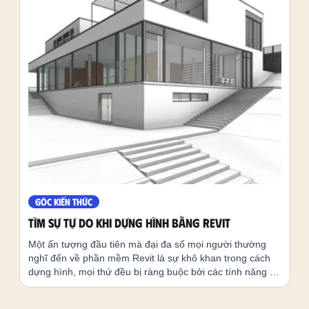
liệu render thời thượng cho đến các file hậu kỳ chuyên
sâu, tất cả đều đã sẵn sàng để bạn sở hữu. Khám phá
ngay những "vũ khí bí mật" đang chờ đón bạn dưới đây!
GÓC KIẾN THỨC
TÌM SỰ TỰ DO KHI DỰNG HÌNH BẰNG REVIT
Một ấn tượng đầu tiên mà đại đa số mọi người thường
nghĩ đến về phần mềm Revit là sự khô khan trong cách
dựng hình, mọi thứ đều bị ràng buộc bởi các tính năng vẽ
tường, sàn, mái, thang,... và các thông số cứng nhắc của
nó. Tuy nhiên đó là một cái nhìn rất bề mặt nếu chưa