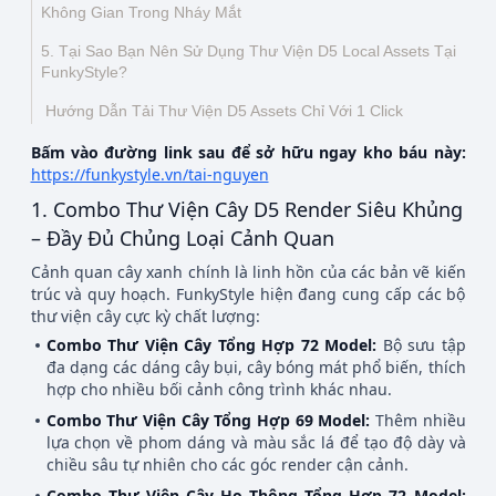
Không Gian Trong Nháy Mắt
5. Tại Sao Bạn Nên Sử Dụng Thư Viện D5 Local Assets Tại
FunkyStyle?
Hướng Dẫn Tải Thư Viện D5 Assets Chỉ Với 1 Click
Bấm vào đường link sau để sở hữu ngay kho báu này:
https://funkystyle.vn/tai-nguyen
1. Combo Thư Viện Cây D5 Render Siêu Khủng
– Đầy Đủ Chủng Loại Cảnh Quan
Cảnh quan cây xanh chính là linh hồn của các bản vẽ kiến
trúc và quy hoạch. FunkyStyle hiện đang cung cấp các bộ
thư viện cây cực kỳ chất lượng:
Combo Thư Viện Cây Tổng Hợp 72 Model:
Bộ sưu tập
đa dạng các dáng cây bụi, cây bóng mát phổ biến, thích
hợp cho nhiều bối cảnh công trình khác nhau.
Combo Thư Viện Cây Tổng Hợp 69 Model:
Thêm nhiều
lựa chọn về phom dáng và màu sắc lá để tạo độ dày và
chiều sâu tự nhiên cho các góc render cận cảnh.
Combo Thư Viện Cây Họ Thông Tổng Hợp 72 Model: