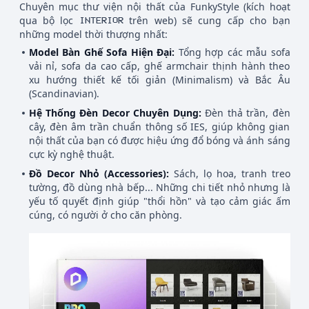
Chuyên mục thư viện nội thất của FunkyStyle (kích hoạt
qua bộ lọc
trên web) sẽ cung cấp cho bạn
INTERIOR
những model thời thượng nhất:
Model Bàn Ghế Sofa Hiện Đại:
Tổng hợp các mẫu sofa
vải nỉ, sofa da cao cấp, ghế armchair thịnh hành theo
xu hướng thiết kế tối giản (Minimalism) và Bắc Âu
(Scandinavian).
Hệ Thống Đèn Decor Chuyên Dụng:
Đèn thả trần, đèn
cây, đèn âm trần chuẩn thông số IES, giúp không gian
nội thất của bạn có được hiệu ứng đổ bóng và ánh sáng
cực kỳ nghệ thuật.
Đồ Decor Nhỏ (Accessories):
Sách, lọ hoa, tranh treo
tường, đồ dùng nhà bếp... Những chi tiết nhỏ nhưng là
yếu tố quyết định giúp "thổi hồn" và tạo cảm giác ấm
cúng, có người ở cho căn phòng.