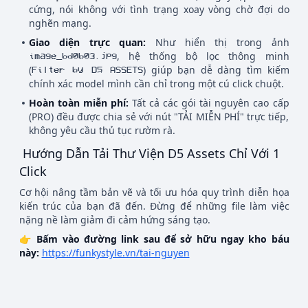
cứng, nói không với tình trạng xoay vòng chờ đợi do
nghẽn mạng.
Giao diện trực quan:
Như hiển thị trong ảnh
, hệ thống bộ lọc thông minh
image_bd0b03.jpg
(
) giúp bạn dễ dàng tìm kiếm
Filter by D5 ASSETS
chính xác model mình cần chỉ trong một cú click chuột.
Hoàn toàn miễn phí:
Tất cả các gói tài nguyên cao cấp
(PRO) đều được chia sẻ với nút "TẢI MIỄN PHÍ" trực tiếp,
không yêu cầu thủ tục rườm rà.
Hướng Dẫn Tải Thư Viện D5 Assets Chỉ Với 1
Click
Cơ hội nâng tầm bản vẽ và tối ưu hóa quy trình diễn họa
kiến trúc của bạn đã đến. Đừng để những file làm việc
nặng nề làm giảm đi cảm hứng sáng tạo.
👉
Bấm vào đường link sau để sở hữu ngay kho báu
này:
https://funkystyle.vn/tai-nguyen