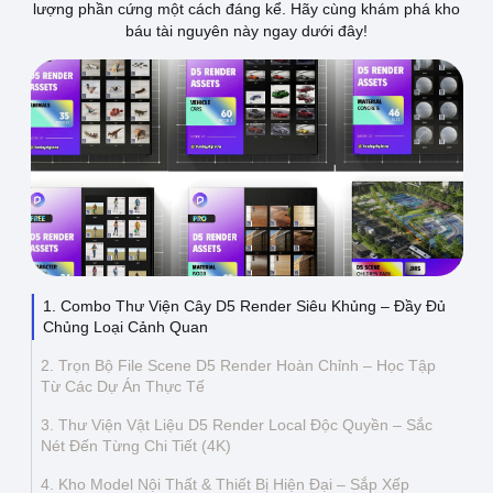
lượng phần cứng một cách đáng kể. Hãy cùng khám phá kho
báu tài nguyên này ngay dưới đây!
Thông tin liên hệ
Địa chỉ:
209/8D QL13, Phường Bình Thạnh,
Thành Phố Hồ Chí Minh, Việt Nam
Email:
funkystylemanage@gmail.com
Điện thoại:
093 803 9170
Đăng nhập
Đăng ký
1. Combo Thư Viện Cây D5 Render Siêu Khủng – Đầy Đủ
Chủng Loại Cảnh Quan
2. Trọn Bộ File Scene D5 Render Hoàn Chỉnh – Học Tập
Từ Các Dự Án Thực Tế
3. Thư Viện Vật Liệu D5 Render Local Độc Quyền – Sắc
Nét Đến Từng Chi Tiết (4K)
4. Kho Model Nội Thất & Thiết Bị Hiện Đại – Sắp Xếp