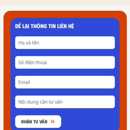
thực sự tìm hiểu và dấn thân đủ sâu trong phần mềm
này.
ĐỂ LẠI THÔNG TIN LIÊN HỆ
NHẬN TƯ VẤN