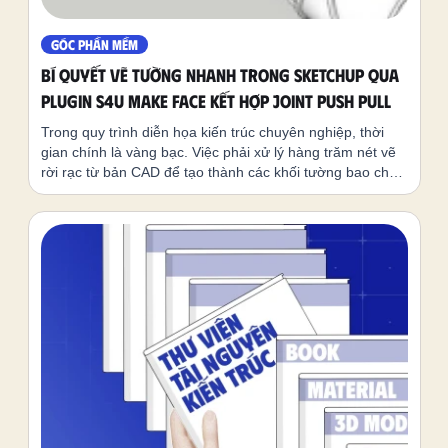
GÓC PHẦN MỀM
Bí Quyết Vẽ Tường Nhanh Trong SketchUp Qua
Plugin S4U Make Face Kết Hợp Joint Push Pull
Trong quy trình diễn họa kiến trúc chuyên nghiệp, thời
gian chính là vàng bạc. Việc phải xử lý hàng trăm nét vẽ
rời rạc từ bản CAD để tạo thành các khối tường bao che
thường chiếm rất nhiều công sức nếu làm theo cách thủ
công.