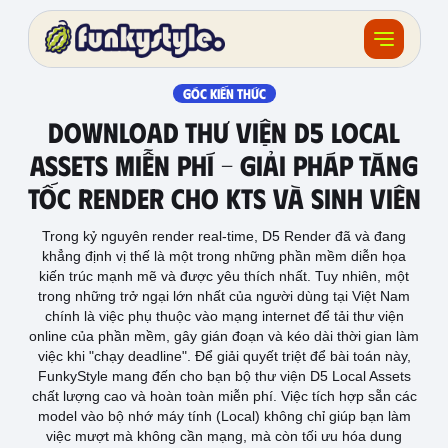
Về funky
GÓC KIẾN THỨC
Download Thư Viện D5 Local
Khóa học
Assets Miễn Phí – Giải Pháp Tăng
Tốc Render Cho KTS Và Sinh Viên
Tài nguyên
Trong kỷ nguyên render real-time, D5 Render đã và đang
Sản phẩm
khẳng định vị thế là một trong những phần mềm diễn họa
kiến trúc mạnh mẽ và được yêu thích nhất. Tuy nhiên, một
Giải thưởng
trong những trở ngại lớn nhất của người dùng tại Việt Nam
chính là việc phụ thuộc vào mạng internet để tải thư viện
online của phần mềm, gây gián đoạn và kéo dài thời gian làm
Đồ án
việc khi "chạy deadline". Để giải quyết triệt để bài toán này,
FunkyStyle mang đến cho bạn bộ thư viện D5 Local Assets
Feedback
chất lượng cao và hoàn toàn miễn phí. Việc tích hợp sẵn các
model vào bộ nhớ máy tính (Local) không chỉ giúp bạn làm
F.BLOG
việc mượt mà không cần mạng, mà còn tối ưu hóa dung