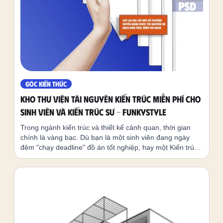
GÓC KIẾN THỨC
Kho Thư Viện Tài Nguyên Kiến Trúc Miễn Phí Cho
Sinh Viên Và Kiến Trúc Sư - FunkyStyle
Trong ngành kiến trúc và thiết kế cảnh quan, thời gian
chính là vàng bạc. Dù bạn là một sinh viên đang ngày
đêm "chạy deadline" đồ án tốt nghiệp, hay một Kiến trúc
sư (KTS) chuyên nghiệp đang hoàn thiện hồ sơ dự án để
thuyết phục chủ đầu tư, việc sở hữu một thư viện tài
nguyên kiến trúc chất lượng cao luôn là vũ khí tối thượng
để tăng tốc quy trình làm việc và nâng tầm thẩm mỹ bản
vẽ. Hiểu được những áp lực và khó khăn đó, FunkyStyle
đã tổng hợp và xây dựng một kho tài nguyên khổng lồ
hoàn toàn MIỄN PHÍ. Từ link tải phần mềm gốc, map vật