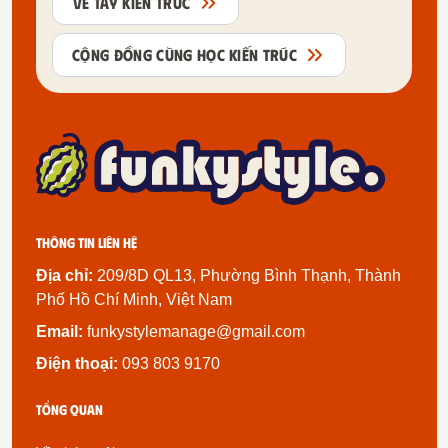
VẼ TAY KIẾN TRÚC
CỘNG ĐỒNG CÙNG HỌC KIẾN TRÚC
Thông tin liên hệ
Địa chỉ:
209/8D QL13, Phường Bình Thạnh, Thành
Phố Hồ Chí Minh, Việt Nam
Email:
funkystylemanage@gmail.com
Điện thoại:
093 803 9170
Tổng quan