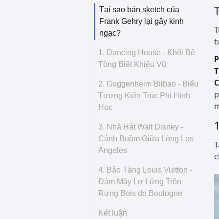
Tại sao bản sketch của
Frank Gehry lại gây kinh
T
ngạc?
t
1. Dancing House - Khối Bê
P
Tông Biết Khiêu Vũ
T
C
2. Guggenheim Bilbao - Biểu
p
Tượng Kiến Trúc Phi Hình
m
Học
3. Nhà Hát Walt Disney -
Cánh Buồm Giữa Lòng Los
T
Angeles
c
4. Bảo Tàng Louis Vuitton -
Đám Mây Lơ Lửng Trên
Rừng Bois de Boulogne
Kết luận