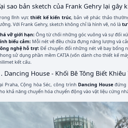
Tại sao bản sketch của Frank Gehry lại gây 
rong lĩnh vực
thiết kế kiến trúc
, bản vẽ phác thảo thườn
ưởng. Với Frank Gehry, sketch không chỉ là hình vẽ, nó là
tư
há vỡ giới hạn:
Ông từ chối những góc vuông và sự đối x
ính biểu cảm:
Mỗi nét vẽ đều chứa đựng năng lượng và cảm
ông nghệ hỗ trợ:
Để chuyển đổi những nét vẽ bay bổng nà
hong sử dụng phần mềm CATIA (vốn dành cho thiết kế máy 
ilimet kết cấu.
1. Dancing House - Khối Bê Tông Biết Khiêu
ại Praha, Cộng hòa Séc, công trình
Dancing House
đứng 
ho khả năng chuyển hóa chuyển động vào vật liệu cứng nh