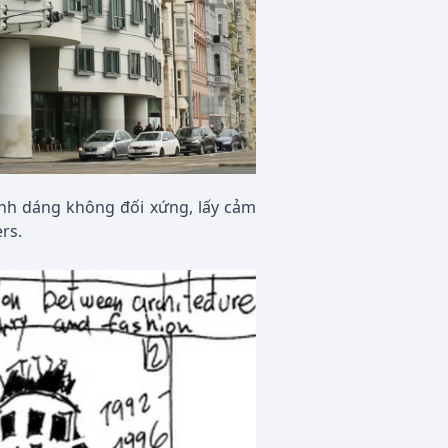
nh dáng không đối xứng, lấy cảm
rs.