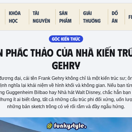
Khóa
Tài
Sản
Giải
Đồ
F
học
nguyên
phẩm
thưởng
án
GÓC KIẾN THỨC
n Phác Thảo Của Nhà Kiến Tr
Gehry
 đương đại, cái tên Frank Gehry không chỉ là một kiến trúc sư; 
ịnh nghĩa lại khái niệm về hình khối và không gian. Nếu bạn
àng Guggenheim Bilbao hay Nhà hát Walt Disney, chắc hẳn bạn 
ưng ít ai biết rằng, tất cả những cấu trúc phi đối xứng, uốn l
những bản sketch trông có vẻ rối rắm và đầy ngẫu hứng.