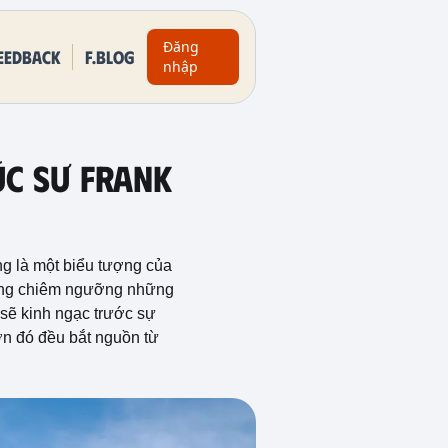
Đăng
eedback
F.BLOG
nhập
úc Sư Frank
ông là một biểu tượng của
 từng chiêm ngưỡng những
sẽ kinh ngạc trước sự
ượn đó đều bắt nguồn từ