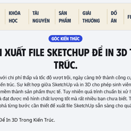
Khóa
Tài
Sản
Giải
Đồ
F
học
nguyên
phẩm
thưởng
án
GÓC KIẾN THỨC
Xuất File SketchUp Để In 3D
Trúc.
i chi phí thấp và tốc độ vượt trội, ngày càng trở thành công cụ
kiến trúc. Sự kết hợp giữa SketchUp và in 3D cho phép sinh viên
mềm thành sản phẩm thực tế. Tuy nhiên quá trình chuẩn bị xử lý 
à đạt được mô hình chất lượng tốt mà rất nhiều bạn chưa biết. T
phá từng bước cần thiết để xuất file SketchUp sẵn sàng cho quá 