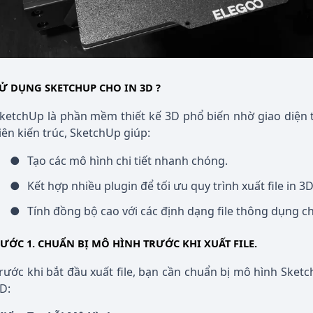
Ử DỤNG SKETCHUP CHO IN 3D ?
ketchUp là phần mềm thiết kế 3D phổ biến nhờ giao diện t
iên kiến trúc, SketchUp giúp:
●
Tạo các mô hình chi tiết nhanh chóng.
●
Kết hợp nhiều plugin để tối ưu quy trình xuất file in 3D
●
Tính đồng bộ cao với các định dạng file thông dụng ch
ƯỚC 1. CHUẨN BỊ MÔ HÌNH TRƯỚC KHI XUẤT FILE.
rước khi bắt đầu xuất file, bạn cần chuẩn bị mô hình Sket
D: