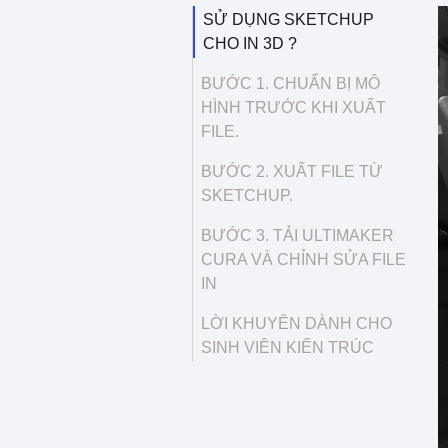
SỬ DỤNG SKETCHUP
CHO IN 3D ?
BƯỚC 1. CHUẨN BỊ MÔ
HÌNH TRƯỚC KHI XUẤT
FILE.
BƯỚC 2. XUẤT FILE TỪ
SKETCHUP.
BƯỚC 3. TẢI ULTIMAKER
CURA VÀ CHỈNH SỬA FILE
IN
LỜI KHUYÊN DÀNH CHO
SINH VIÊN KIẾN TRÚC