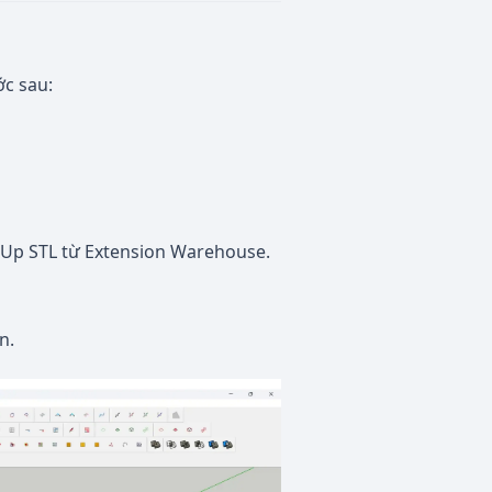
ớc sau:
hUp STL từ Extension Warehouse.
n.