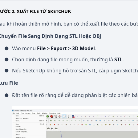
ƯỚC 2. XUẤT FILE TỪ SKETCHUP.
au khi hoàn thiện mô hình, bạn có thể xuất file theo các bư
huyển File Sang Định Dạng STL Hoặc OBJ
●
Vào menu
File > Export > 3D Model
.
●
Chọn định dạng file mong muốn, thường là
STL
.
●
Nếu SketchUp không hỗ trợ sẵn STL, cài plugin Sketc
ưu File
●
Đặt tên file rõ ràng để dễ dàng phân biệt các phiên bả