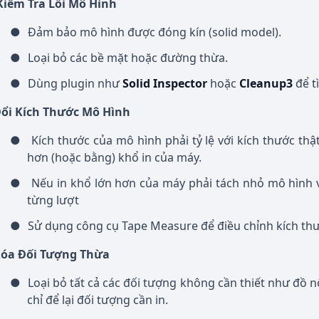
iểm Tra Lỗi Mô Hình
●
Đảm bảo mô hình được đóng kín (solid model).
●
Loại bỏ các bề mặt hoặc đường thừa.
●
Dùng plugin như
Solid Inspector
hoặc
Cleanup3
để tì
ổi Kích Thước Mô Hình
●
Kích thước của mô hình phải tỷ lệ với kích thước th
hơn (hoặc bằng) khổ in của máy.
●
Nếu in khổ lớn hơn của máy phải tách nhỏ mô hình v
từng lượt
●
Sử dụng công cụ Tape Measure để điều chỉnh kích thư
óa Đối Tượng Thừa
●
Loại bỏ tất cả các đối tượng không cần thiết như đồ nộ
chỉ để lại đối tượng cần in.