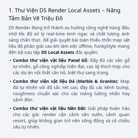
1. Thư Viện D5 Render Local Assets – Nâng
Tầm Bản Vẽ Triệu Đô
D5 Render đang trở thành xu hướng công nghệ hàng đầu
nhờ tốc độ xử lý real-time kinh ngạc và chất lượng ánh
sáng chân thực. Để giải quyết bài toán thiếu thốn map vật
liệu độ phân giải cao khi làm việc offline, FunkyStyle mang
đến bộ sưu tập
D5 Local Assets
độc quyền:
Combo thư viện vật liệu Panel Gỗ:
Đầy đủ các vân gỗ
tự nhiên, gỗ công nghiệp hiện đại, cực kỳ thích hợp cho
các dự án nội thất căn hộ, biệt thự sang trọng.
Combo thư viện vật liệu Đá (Marble & Granite):
Map
đá tự nhiên với độ sắc nét cao, đầy đủ các kênh bump,
roughness chuẩn xác cho các mảng tường nhấn hay
sảnh đón.
Combo thư viện vật liệu Nền Đất:
Giải pháp hoàn hảo
cho các góc render cận cảnh sân vườn, cảnh quan
resort, giúp không gian trở nên sống động và có chiều
sâu tự nhiên.