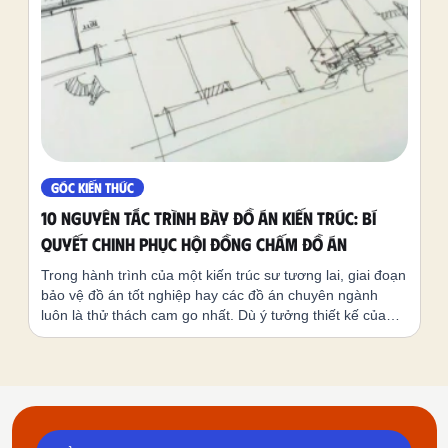
GÓC KIẾN THỨC
10 Nguyên tắc trình bày đồ án kiến trúc: Bí
quyết chinh phục Hội đồng chấm đồ án
Trong hành trình của một kiến trúc sư tương lai, giai đoạn
bảo vệ đồ án tốt nghiệp hay các đồ án chuyên ngành
luôn là thử thách cam go nhất. Dù ý tưởng thiết kế của
bạn có đột phá đến đâu, nhưng nếu kỹ năng trình bày đồ
án kiến trúc không tốt, thông điệp sẽ khó lòng chạm tới
người xem. Dưới đây là 10 nguyên tắc vàng giúp bạn sở
hữu một dàn trang ấn tượng, chuẩn chuyên môn và tối
ưu hiệu quả thị giác.