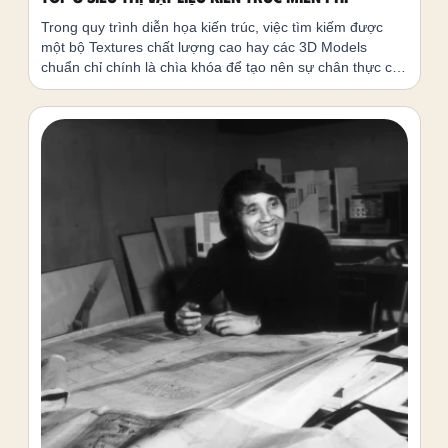
Trong quy trình diễn họa kiến trúc, việc tìm kiếm được
một bộ Textures chất lượng cao hay các 3D Models
chuẩn chỉ chính là chìa khóa để tạo nên sự chân thực cho
bản vẽ. Một công trình đẹp trên bản vẽ không chỉ nằm ở
hình khối mà còn ở cách cảm vật liệu: độ nhám của bê
tông, vân gỗ tự nhiên hay độ phản xạ của đá marble.