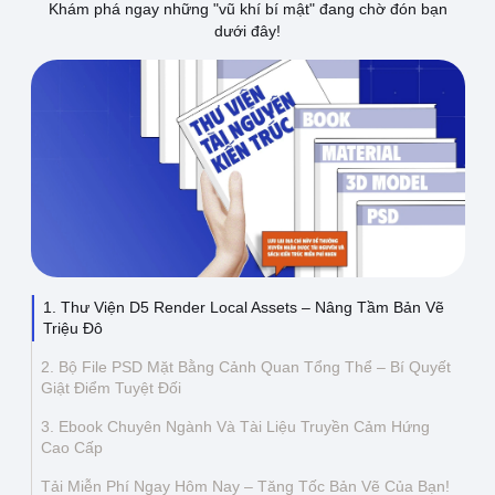
Khám phá ngay những "vũ khí bí mật" đang chờ đón bạn
dưới đây!
Thông tin liên hệ
Địa chỉ:
209/8D QL13, Phường Bình Thạnh,
Thành Phố Hồ Chí Minh, Việt Nam
Email:
funkystylemanage@gmail.com
Điện thoại:
093 803 9170
Đăng nhập
Đăng ký
1. Thư Viện D5 Render Local Assets – Nâng Tầm Bản Vẽ
Triệu Đô
2. Bộ File PSD Mặt Bằng Cảnh Quan Tổng Thể – Bí Quyết
Giật Điểm Tuyệt Đối
3. Ebook Chuyên Ngành Và Tài Liệu Truyền Cảm Hứng
Cao Cấp
Tải Miễn Phí Ngay Hôm Nay – Tăng Tốc Bản Vẽ Của Bạn!