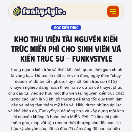
Về funky
GÓC KIẾN THỨC
Kho Thư Viện Tài Nguyên Kiến
Khóa học
Trúc Miễn Phí Cho Sinh Viên Và
Kiến Trúc Sư - FunkyStyle
Tài nguyên
Trong ngành kiến trúc và thiết kế cảnh quan, thời gian chính
Sản phẩm
là vàng bạc. Dù bạn là một sinh viên đang ngày đêm "chạy
deadline" đồ án tốt nghiệp, hay một Kiến trúc sư (KTS)
Giải thưởng
chuyên nghiệp đang hoàn thiện hồ sơ dự án để thuyết phục
chủ đầu tư, việc sở hữu một thư viện tài nguyên kiến trúc chất
lượng cao luôn là vũ khí tối thượng để tăng tốc quy trình làm
Đồ án
việc và nâng tầm thẩm mỹ bản vẽ. Hiểu được những áp lực
và khó khăn đó, FunkyStyle đã tổng hợp và xây dựng một kho
Feedback
tài nguyên khổng lồ hoàn toàn MIỄN PHÍ. Từ link tải phần
mềm gốc, map vật liệu render thời thượng cho đến các file
hậu kỳ chuyên sâu, tất cả đều đã sẵn sàng để bạn sở hữu.
F.BLOG