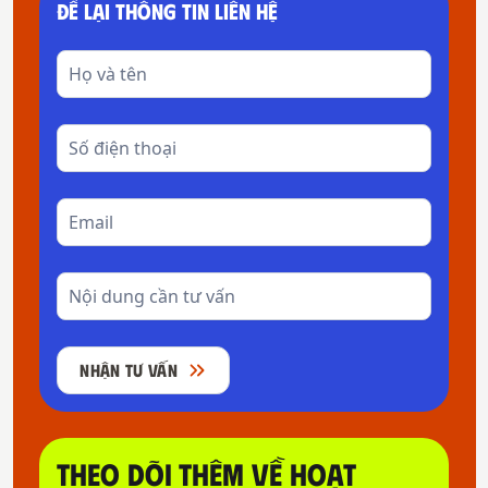
ĐỂ LẠI THÔNG TIN LIÊN HỆ
NHẬN TƯ VẤN
THEO DÕI THÊM VỀ HOẠT