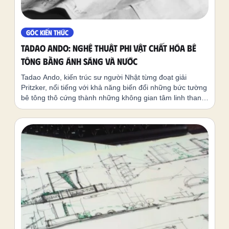
GÓC KIẾN THỨC
Tadao Ando: Nghệ thuật Phi vật chất hóa Bê
tông bằng Ánh sáng và Nước
Tadao Ando, kiến trúc sư người Nhật từng đoạt giải
Pritzker, nổi tiếng với khả năng biến đổi những bức tường
bê tông thô cứng thành những không gian tâm linh thanh
thoát. Triết lý thiết kế của ông xoay quanh việc sử dụng
các yếu tố tự nhiên—đặc biệt là ánh sáng và nước—để
phi vật chất hóa cấu trúc vật lý, tạo ra sự giao thoa giữa
kiến trúc và thiên nhiên nhằm phục hồi giá trị tâm hồn cho
con người. Bài viết này khám phá cách Ando sử dụng ánh
sáng để biến bê tông thành vải vóc, phân tích các công
trình biểu tượng như Nhà thờ Ánh sáng, Nhà thờ trên
Nước, và triết lý đưa thiên nhiên vào kiến trúc như một
liệu pháp tinh thần.