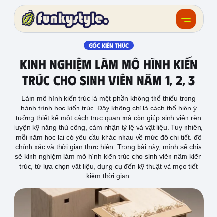
Về funky
GÓC KIẾN THỨC
Kinh Nghiệm Làm Mô Hình Kiến
Khóa học
Trúc Cho Sinh Viên Năm 1, 2, 3
Tài nguyên
Làm mô hình kiến trúc là một phần không thể thiếu trong
hành trình học kiến trúc. Đây không chỉ là cách thể hiện ý
Sản phẩm
tưởng thiết kế một cách trực quan mà còn giúp sinh viên rèn
luyện kỹ năng thủ công, cảm nhận tỷ lệ và vật liệu. Tuy nhiên,
mỗi năm học lại có yêu cầu khác nhau về mức độ chi tiết, độ
Giải thưởng
chính xác và thời gian thực hiện. Trong bài này, mình sẽ chia
sẻ kinh nghiệm làm mô hình kiến trúc cho sinh viên năm kiến
Đồ án
trúc, từ lựa chọn vật liệu, dụng cụ đến kỹ thuật và mẹo tiết
kiệm thời gian.
Feedback
F.BLOG