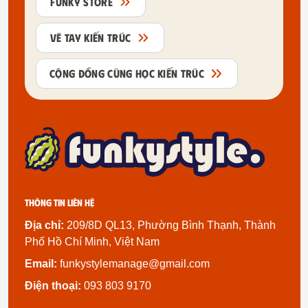
FUNKY STORE
VẼ TAY KIẾN TRÚC
CỘNG ĐỒNG CÙNG HỌC KIẾN TRÚC
Thông tin liên hệ
Địa chỉ:
209/8D QL13, Phường Bình Thạnh, Thành
Phố Hồ Chí Minh, Việt Nam
Email:
funkystylemanage@gmail.com
Điện thoại:
093 803 9170