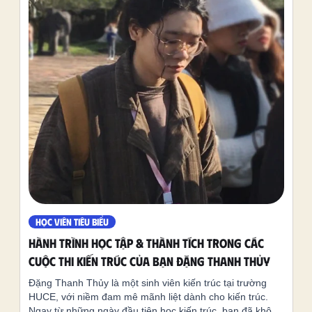
HỌC VIÊN TIÊU BIỂU
HÀNH TRÌNH HỌC TẬP & THÀNH TÍCH TRONG CÁC
CUỘC THI KIẾN TRÚC CỦA BẠN ĐẶNG THANH THỦY
Đặng Thanh Thủy là một sinh viên kiến trúc tại trường
HUCE, với niềm đam mê mãnh liệt dành cho kiến trúc.
Ngay từ những ngày đầu tiên học kiến trúc, bạn đã không