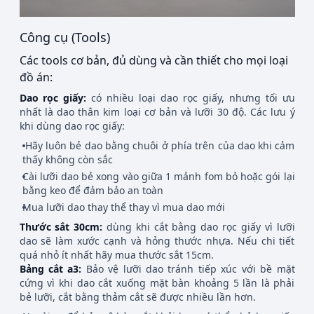
Công cụ (Tools)
Các tools cơ bản, đủ dùng và cần thiết cho mọi loại
đồ án:
Dao rọc giấy:
có nhiều loại dao rọc giấy, nhưng tối ưu
nhất là dao thân kim loại cơ bản và lưỡi 30 độ. Các lưu ý
khi dùng dao rọc giấy:
Hãy luôn bẻ dao bằng chuôi ở phía trên của dao khi cảm
thấy không còn sắc
Cài lưỡi dao bẻ xong vào giữa 1 mảnh fom bỏ hoặc gói lại
bằng keo để đảm bảo an toàn
Mua lưỡi dao thay thể thay vì mua dao mới
Thước sắt 30cm:
dùng khi cắt bằng dao rọc giấy vì lưỡi
dao sẽ làm xước cạnh và hỏng thước nhựa. Nếu chi tiết
quá nhỏ ít nhất hãy mua thước sắt 15cm.
Bảng cắt a3:
Bảo vệ lưỡi dao tránh tiếp xúc với bề mặt
cứng vì khi dao cắt xuống mặt bàn khoảng 5 lần là phải
bẻ lưỡi, cắt bằng thảm cắt sẽ được nhiều lần hơn.