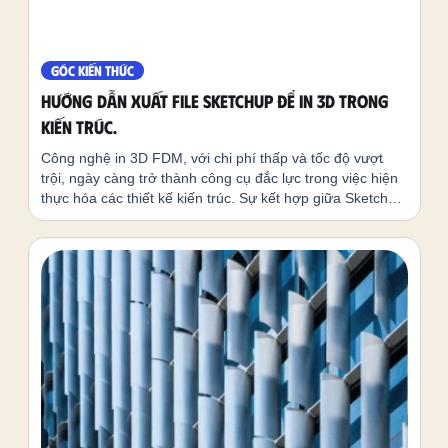
GÓC KIẾN THỨC
Hướng Dẫn Xuất File SketchUp Để In 3D Trong
Kiến Trúc.
Công nghệ in 3D FDM, với chi phí thấp và tốc độ vượt
trội, ngày càng trở thành công cụ đắc lực trong việc hiện
thực hóa các thiết kế kiến trúc. Sự kết hợp giữa SketchUp
và in 3D cho phép sinh viên kiến trúc dễ dàng biến các
mô hình 3D từ phần mềm thành sản phẩm thực tế. Tuy
nhiên quá trình chuẩn bị xử lý file cũng rất quan trọng
nhằm tối ưu thời gian và đạt được mô hình chất lượng tốt
mà rất nhiều bạn chưa biết. Trong bài viết này, chúng ta
sẽ khám phá từng bước cần thiết để xuất file SketchUp
sẵn sàng cho quá trình in 3D.