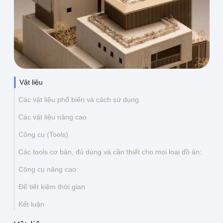
Thông tin liên hệ
Địa chỉ:
209/8D QL13, Phường Bình Thạnh,
Thành Phố Hồ Chí Minh, Việt Nam
Email:
funkystylemanage@gmail.com
Điện thoại:
093 803 9170
Vật liệu
Các vật liệu phổ biến và cách sử dụng
Đăng nhập
Các vật liệu nâng cao
Đăng ký
Công cụ (Tools)
Các tools cơ bản, đủ dùng và cần thiết cho mọi loại đồ án:
Công cụ nâng cao
Để tiết kiệm thời gian
Kết luận