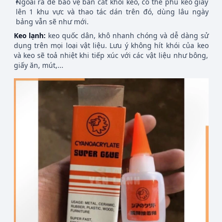
Ngoài ra để bảo vệ bàn cắt khỏi keo, có thể phủ keo giấy
lên 1 khu vực và thao tác dán trên đó, dùng lâu ngày
bảng vẫn sẽ như mới.
Keo lạnh:
keo quốc dân, khô nhanh chóng và dễ dàng sử
dụng trên mọi loại vật liệu. Lưu ý không hít khói của keo
và keo sẽ toả nhiệt khi tiếp xúc với các vật liệu như bông,
giấy ăn, mút,...