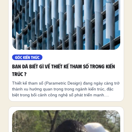
GÓC KIẾN THỨC
Bạn đã biết gì về Thiết kế Tham số trong kiến
trúc ?
Thiết kế tham số (Parametric Design) đang ngày càng trở
thành xu hướng quan trọng trong ngành kiến trúc, đặc
biệt trong bối cảnh công nghệ số phát triển mạnh.
Phương pháp này không chỉ giúp tạo ra các thiết kế phức
tạp mà còn hỗ trợ tối ưu hóa hiệu suất công trình, giảm
lãng phí vật liệu và nâng cao tính bền vững.