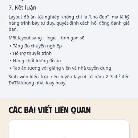
7. Kết luận
Layout đồ án tốt nghiệp không chỉ là “cho đẹp”, mà là kỹ
năng trình bày tư duy, quyết định cách hội đồng đánh giá
bạn.
Một layout sáng – logic – tinh gọn sẽ:
Tăng độ chuyên nghiệp
Hỗ trợ thuyết trình
Nâng chất lượng đồ án
Tạo ấn tượng với giảng viên và nhà tuyển dụng
Sinh viên kiến trúc nên luyện layout từ năm 2–3 để đến
ĐATN không phải loay hoay.
Các bài viết liên quan