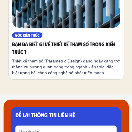
GÓC KIẾN THỨC
Bạn đã biết gì về Thiết kế Tham số trong kiến
trúc ?
Thiết kế tham số (Parametric Design) đang ngày càng trở
thành xu hướng quan trọng trong ngành kiến trúc, đặc
biệt trong bối cảnh công nghệ số phát triển mạnh.
Phương pháp này không chỉ giúp tạo ra các thiết kế phức
tạp mà còn hỗ trợ tối ưu hóa hiệu suất công trình, giảm
lãng phí vật liệu và nâng cao tính bền vững.
ĐỂ LẠI THÔNG TIN LIÊN HỆ