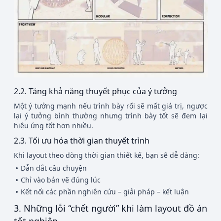
2.2. Tăng khả năng thuyết phục của ý tưởng
Một ý tưởng mạnh nếu trình bày rối sẽ mất giá trị, ngược
lại ý tưởng bình thường nhưng trình bày tốt sẽ đem lại
hiệu ứng tốt hơn nhiều.
2.3. Tối ưu hóa thời gian thuyết trình
Khi layout theo dòng thời gian thiết kế, bạn sẽ dễ dàng:
Dẫn dắt câu chuyện
Chỉ vào bản vẽ đúng lúc
Kết nối các phần nghiên cứu – giải pháp – kết luận
3. Những lỗi “chết người” khi làm layout đồ án