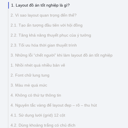
1. Layout đồ án tốt nghiệp là gì?
Thông tin liên hệ
2. Vì sao layout quan trọng đến thế?
Địa chỉ:
209/8D QL13, Phường Bình Thạnh,
2.1. Tạo ấn tượng đầu tiên với hội đồng
Thành Phố Hồ Chí Minh, Việt Nam
2.2. Tăng khả năng thuyết phục của ý tưởng
Email:
funkystylemanage@gmail.com
Điện thoại:
093 803 9170
2.3. Tối ưu hóa thời gian thuyết trình
3. Những lỗi “chết người” khi làm layout đồ án tốt nghiệp
Đăng nhập
1. Nhồi nhét quá nhiều bản vẽ
Đăng ký
2. Font chữ lung tung
3. Màu mè quá mức
4. Không có thứ tự thông tin
4. Nguyên tắc vàng để layout đẹp – rõ – thu hút
4.1. Sử dụng lưới (grid) 12 cột
4.2. Dùng khoảng trắng có chủ đích