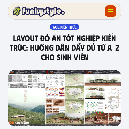
Về funky
GÓC KIẾN THỨC
Layout đồ án tốt nghiệp kiến
Khóa học
trúc: Hướng dẫn đầy đủ từ A–Z
cho sinh viên
Tài nguyên
Sản phẩm
Giải thưởng
Đồ án
Feedback
F.BLOG