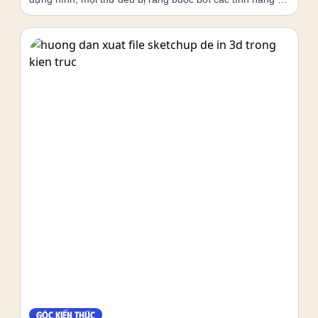
tường, sàn, mái, thang,... và các thông số cứng nhắc của
nó. Tuy nhiên đó là một cái nhìn rất bề mặt nếu chưa
thực sự tìm hiểu và dấn thân đủ sâu trong phần mềm
này.
GÓC KIẾN THỨC