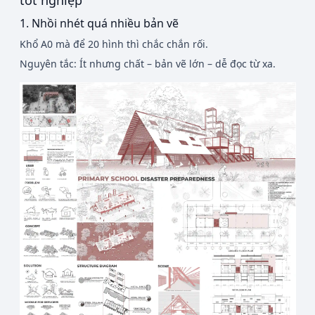
tốt nghiệp
1. Nhồi nhét quá nhiều bản vẽ
Khổ A0 mà để 20 hình thì chắc chắn rối.
Nguyên tắc: Ít nhưng chất – bản vẽ lớn – dễ đọc từ xa.