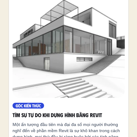
GÓC KIẾN THỨC
TÌM SỰ TỰ DO KHI DỰNG HÌNH BẰNG REVIT
Một ấn tượng đầu tiên mà đại đa số mọi người thường
nghĩ đến về phần mềm Revit là sự khô khan trong cách
dựng hình, mọi thứ đều bị ràng buộc bởi các tính năng vẽ