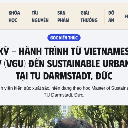
Khóa
Tài
Sản
Giải
Đồ
F
học
nguyên
phẩm
thưởng
án
GÓC KIẾN THỨC
KỲ - Hành trình từ Vietnam
y (VGU) đến Sustainable Urba
tại TU Darmstadt, Đức
h viên kiến trúc xuất sắc, hiện đang theo học Master of Sustain
TU Darmstadt, Đức.