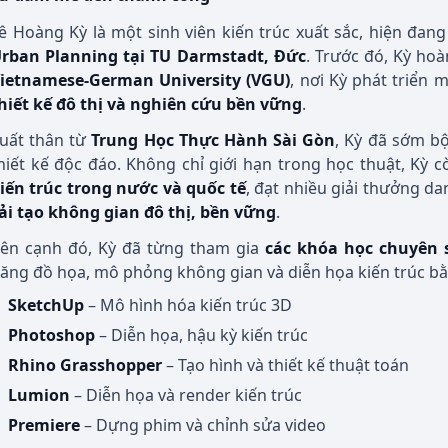
ê Hoàng Kỳ là một sinh viên kiến trúc xuất sắc, hiện đan
rban Planning tại TU Darmstadt, Đức
. Trước đó, Kỳ ho
ietnamese-German University (VGU)
, nơi Kỳ phát triển
hiết kế đô thị và nghiên cứu bền vững
.
uất thân từ
Trung Học Thực Hành Sài Gòn
, Kỳ đã sớm bộ
hiết kế độc đáo. Không chỉ giới hạn trong học thuật, Kỳ 
iến trúc trong nước và quốc tế
, đạt nhiều giải thưởng d
ải tạo không gian đô thị, bền vững
.
ên cạnh đó, Kỳ đã từng tham gia
các khóa học chuyên 
ăng đồ họa, mô phỏng không gian và diễn họa kiến trúc b
SketchUp
– Mô hình hóa kiến trúc 3D
Photoshop
– Diễn họa, hậu kỳ kiến trúc
Rhino Grasshopper
– Tạo hình và thiết kế thuật toán
Lumion
– Diễn họa và render kiến trúc
Premiere
– Dựng phim và chỉnh sửa video