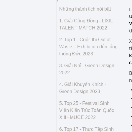
L
Những thành tích nổi bật
U
1. Giải Cộng Đồng - LIXIL
V
TALENT MATCH 2022
t
2. Top 1 - Cuộc thi Out of
X
Waste – Exhibition đón tổng
t
thống Đức 2023
k
c
3. Giải Nhì - Green Design
B
2022
n
4. Giải Khuyến Khích -
Green Design 2023
5. Top 25 - Festival Sinh
Viên Kiến Trúc Toàn Quốc
XIII - MUCE 2022
6. Top 17 - Thực Tập Sinh