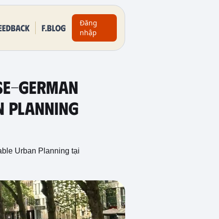
Đăng
eedback
F.BLOG
nhập
ese-German
n Planning
able Urban Planning tại