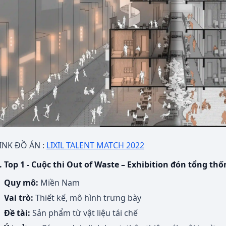
INK ĐỒ ÁN :
LIXIL TALENT MATCH 2022
. Top 1 - Cuộc thi Out of Waste – Exhibition đón tổng th
Quy mô:
Miền Nam
Vai trò:
Thiết kế, mô hình trưng bày
Đề tài:
Sản phẩm từ vật liệu tái chế