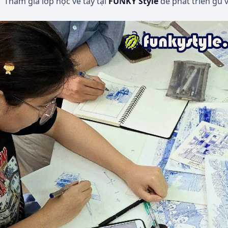
Tham gia lớp học vẽ tay tại
FUNKY Style
để phát triển gu 