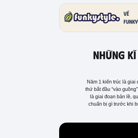
Về
funky
NHỮNG KĨ 
Năm 1 kiến trúc là giai
thứ bắt đầu “vào guồng”:
là giai đoạn bản lề, q
chuẩn bị gì trước khi