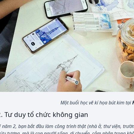
Một buổi học vẽ kí họa bút kim tại
2. Tư duy tổ chức không gian
 năm 2, bạn bắt đầu làm công trình thật (nhà ở, thư viện, trườ
rừu tượng, mà là con người sống, di chuyển, cảm nhận trong kh