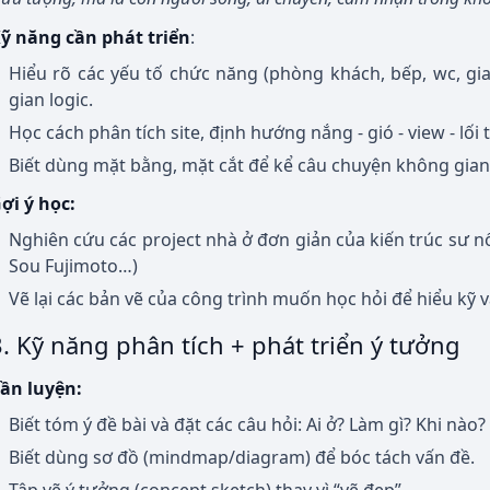
ỹ năng cần phát triển
:
Hiểu rõ các yếu tố chức năng (phòng khách, bếp, wc, gi
gian logic.
Học cách phân tích site, định hướng nắng - gió - view - lối 
Biết dùng mặt bằng, mặt cắt để kể câu chuyện không gian
ợi ý học:
Nghiên cứu các project nhà ở đơn giản của kiến trúc sư n
Sou Fujimoto…)
Vẽ lại các bản vẽ của công trình muốn học hỏi để hiểu kỹ v
3. Kỹ năng phân tích + phát triển ý tưởng
ần luyện:
Biết tóm ý đề bài và đặt các câu hỏi: Ai ở? Làm gì? Khi nào?
Biết dùng sơ đồ (mindmap/diagram) để bóc tách vấn đề.