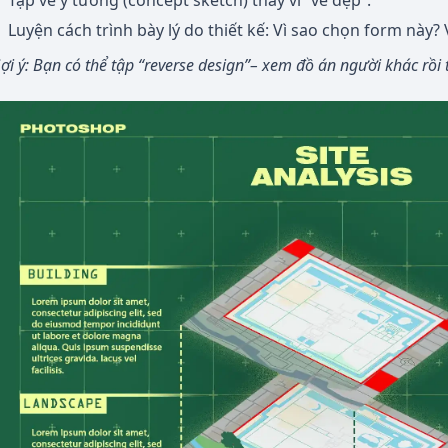
Tập vẽ ý tưởng (concept sketch) thay vì “vẽ đẹp”.
Luyện cách trình bày lý do thiết kế: Vì sao chọn form này
ợi ý: Bạn có thể tập “reverse design”– xem đồ án người khác rồi 