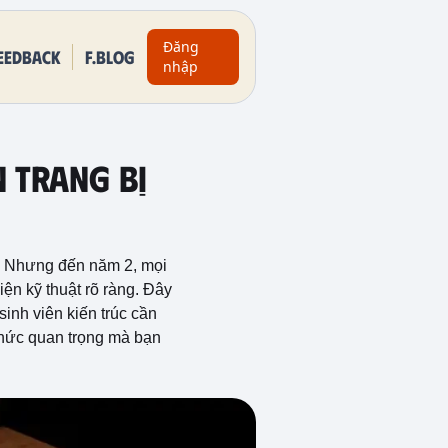
Đăng
eedback
F.BLOG
nhập
N TRANG BỊ
hi. Nhưng đến năm 2, mọi
iện kỹ thuật rõ ràng. Đây
sinh viên kiến trúc cần
thức quan trọng mà bạn