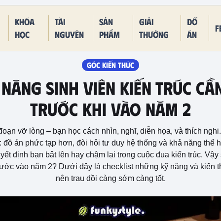
Khóa
Tài
Sản
Giải
Đồ
F
học
nguyên
phẩm
thưởng
án
GÓC KIẾN THỨC
NĂNG SINH VIÊN KIẾN TRÚC CẦ
TRƯỚC KHI VÀO NĂM 2
 đoạn vỡ lòng – bạn học cách nhìn, nghĩ, diễn họa, và thích ng
 đồ án phức tạp hơn, đòi hỏi tư duy hệ thống và khả năng thể h
uyết định bạn bật lên hay chậm lại trong cuộc đua kiến trúc. Vậy 
 bước vào năm 2? Dưới đây là checklist những kỹ năng và kiến 
nên trau dồi càng sớm càng tốt.